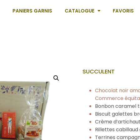
PANIERS GARNIS
CATALOGUE
FAVORIS
SUCCULENT
Chocolat noir ama
Commerce équita
Bonbon caramel te
Biscuit galettes b
Crème d’artichaut 
Rillettes cabillau
Terrines campagn