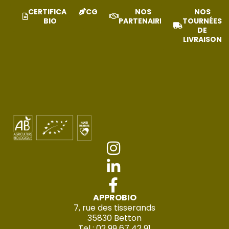
CERTIFICAT
CGV
NOS
NOS
BIO
PARTENAIRES
TOURNÉES
DE
LIVRAISON
APPROBIO
7, rue des tisserands
35830 Betton
Tel : 02 99 67 42 91