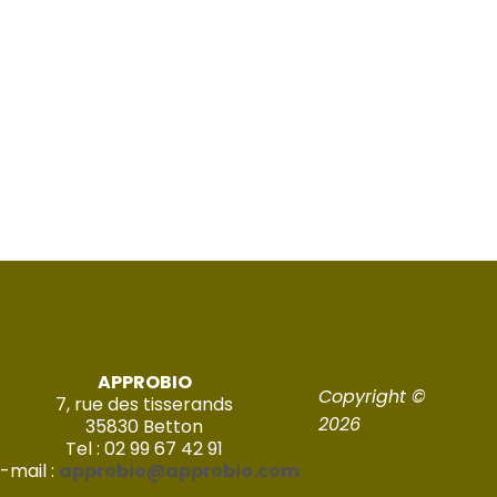
APPROBIO
Copyright ©
7, rue des tisserands
2026
35830 Betton
Tel : 02 99 67 42 91
-mail :
approbio@approbio.com