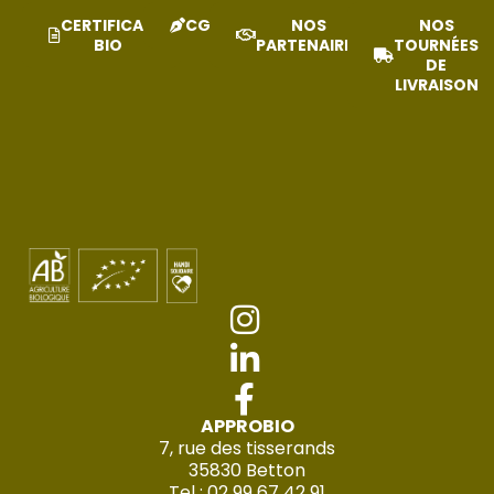
CERTIFICAT
CGV
NOS
NOS
BIO
PARTENAIRES
TOURNÉES
DE
LIVRAISON
APPROBIO
7, rue des tisserands
35830 Betton
Tel : 02 99 67 42 91