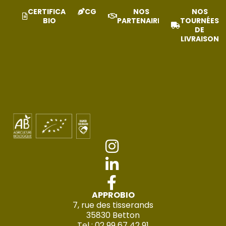
CERTIFICAT
CGV
NOS
NOS
BIO
PARTENAIRES
TOURNÉES
DE
LIVRAISON
APPROBIO
7, rue des tisserands
35830 Betton
Tel : 02 99 67 42 91