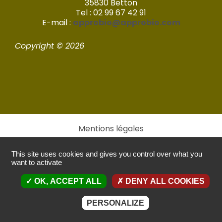
35830 Betton
Tel : 02 99 67 42 91
E-mail :
approbio@approbio.com
Copyright © 2026
Mentions légales
This site uses cookies and gives you control over what you
Politique de confidentialité
want to activate
Réalisé par Imagic – 2022
OK, ACCEPT ALL
DENY ALL COOKIES
PERSONALIZE