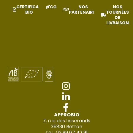
CERTIFICAT
CGV
NOS
NOS
BIO
PARTENAIRES
TOURNÉES
DE
LIVRAISON
APPROBIO
7, rue des tisserands
35830 Betton
Tel : 02 99 67 42 91