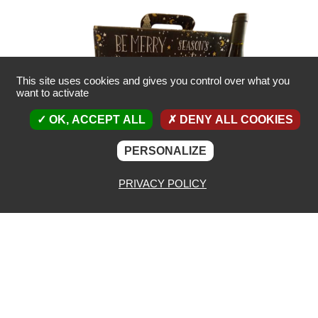
COFFRETS 40€ - 50€
Découvrez tous nos coffrets
This site uses cookies and gives you control over what you
compris entre 40€ et 50€
want to activate
OK, ACCEPT ALL
DENY ALL COOKIES
Cliquez pour voir
PERSONALIZE
PRIVACY POLICY