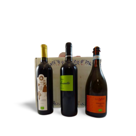
COFFRETS VINS
Découvrez tous nos coffrets
composés uniquement de nos
meilleurs vins
Cliquez pour voir