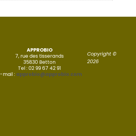
APPROBIO
Copyright ©
7, rue des tisserands
2026
35830 Betton
Tel : 02 99 67 42 91
-mail :
approbio@approbio.com