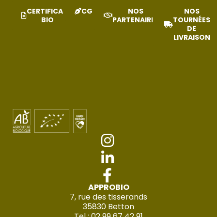
CERTIFICAT
CGV
NOS
NOS
BIO
PARTENAIRES
TOURNÉES
DE
LIVRAISON
APPROBIO
7, rue des tisserands
35830 Betton
Tel : 02 99 67 42 91