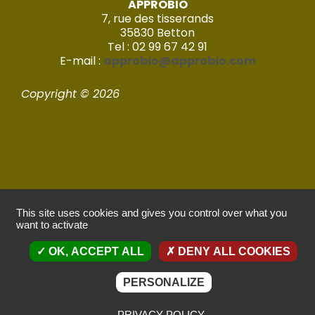
APPROBIO
7, rue des tisserands
35830 Betton
Tel : 02 99 67 42 91
E-mail :
approbio@approbio.com
Copyright © 2026
Mentions légales
This site uses cookies and gives you control over what you
want to activate
Politique de confidentialité
OK, ACCEPT ALL
DENY ALL COOKIES
Réalisé par Imagic – 2022
PERSONALIZE
PRIVACY POLICY