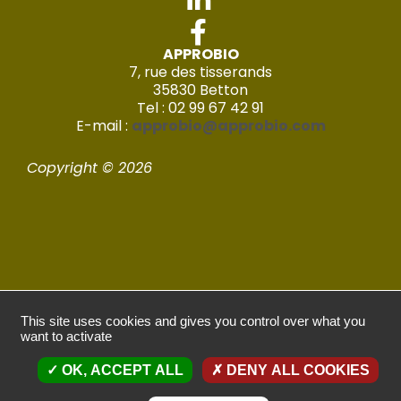
APPROBIO
7, rue des tisserands
35830 Betton
Tel : 02 99 67 42 91
E-mail :
approbio@approbio.com
Copyright © 2026
Mentions légales
This site uses cookies and gives you control over what you
want to activate
Politique de confidentialité
OK, ACCEPT ALL
DENY ALL COOKIES