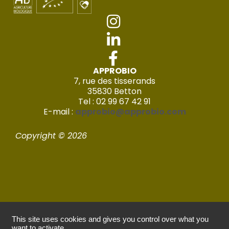
APPROBIO
7, rue des tisserands
35830 Betton
Tel : 02 99 67 42 91
E-mail :
approbio@approbio.com
Copyright © 2026
This site uses cookies and gives you control over what you
Mentions légales
want to activate