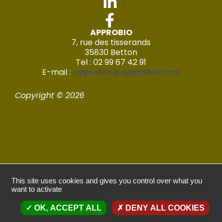
APPROBIO
7, rue des tisserands
35830 Betton
Tel : 02 99 67 42 91
E-mail :
approbio@approbio.com
Copyright © 2026
Mentions légales
This site uses cookies and gives you control over what you
want to activate
Politique de confidentialité
OK, ACCEPT ALL
DENY ALL COOKIES