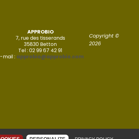
APPROBIO
Copyright ©
7, rue des tisserands
2026
35830 Betton
Tel : 02 99 67 42 91
-mail :
approbio@approbio.com
Réalisé par Imagic – 2022