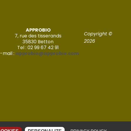
APPROBIO
Copyright ©
7, rue des tisserands
2026
35830 Betton
Tel : 02 99 67 42 91
-mail :
approbio@approbio.com
Réalisé par Imagic – 2022