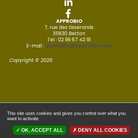
APPROBIO
7, rue des tisserands
35830 Betton
Tel : 02 99 67 42 91
E-mail :
approbio@approbio.com
Copyright © 2026
Mentions légales
This site uses cookies and gives you control over what you
want to activate
Politique de confidentialité
OK, ACCEPT ALL
DENY ALL COOKIES