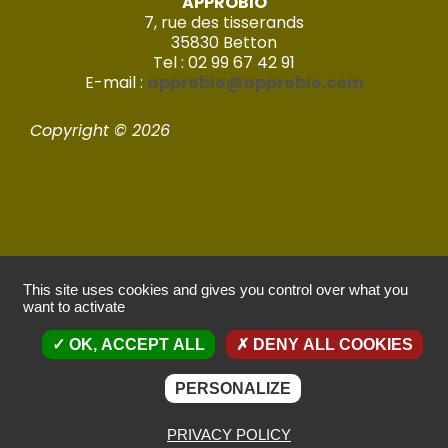
APPROBIO
7, rue des tisserands
35830 Betton
Tel : 02 99 67 42 91
E-mail :
approbio@approbio.com
Copyright © 2026
This site uses cookies and gives you control over what you
Mentions légales
want to activate
OK, ACCEPT ALL
DENY ALL COOKIES
Politique de confidentialité
Réalisé par Imagic – 2022
PERSONALIZE
PRIVACY POLICY