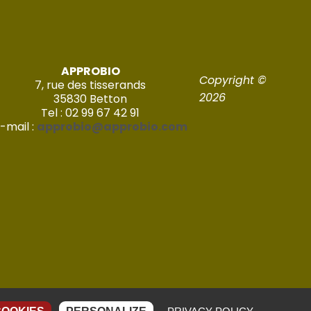
APPROBIO
Copyright ©
7, rue des tisserands
2026
35830 Betton
Tel : 02 99 67 42 91
-mail :
approbio@approbio.com
Réalisé par Imagic – 2022