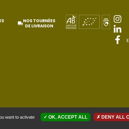
ES
NOS TOURNÉES
DE LIVRAISON
E
Politique de confidentialité
ou want to activate
OK, ACCEPT ALL
DENY ALL 