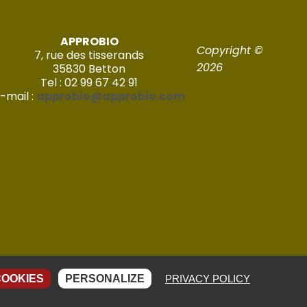
APPROBIO
Copyright ©
7, rue des tisserands
2026
35830 Betton
Tel : 02 99 67 42 91
-mail :
approbio@approbio.com
Réalisé par Imagic – 2022
COOKIES
PERSONALIZE
PRIVACY POLICY