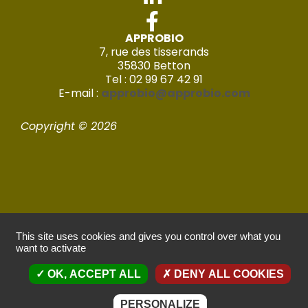
APPROBIO
7, rue des tisserands
35830 Betton
Tel : 02 99 67 42 91
E-mail :
approbio@approbio.com
Copyright © 2026
This site uses cookies and gives you control over what you
Mentions légales
want to activate
OK, ACCEPT ALL
DENY ALL COOKIES
Politique de confidentialité
Réalisé par Imagic – 2022
PERSONALIZE