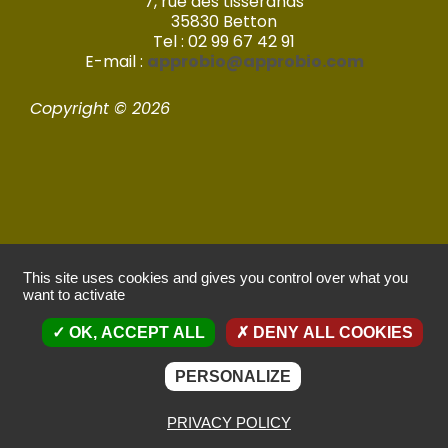
7, rue des tisserands
35830 Betton
Tel : 02 99 67 42 91
E-mail :
approbio@approbio.com
Copyright © 2026
Mentions légales
This site uses cookies and gives you control over what you
want to activate
Politique de confidentialité
OK, ACCEPT ALL
DENY ALL COOKIES
Réalisé par Imagic – 2022
PERSONALIZE
PRIVACY POLICY