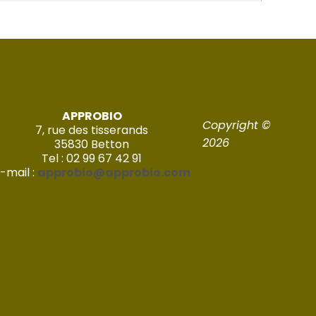
APPROBIO
Copyright ©
7, rue des tisserands
2026
35830 Betton
Tel : 02 99 67 42 91
-mail :
approbio@approbio.com