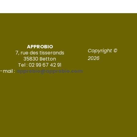
APPROBIO
Copyright ©
7, rue des tisserands
2026
35830 Betton
Tel : 02 99 67 42 91
-mail :
approbio@approbio.com