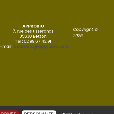
APPROBIO
Copyright ©
7, rue des tisserands
2026
35830 Betton
Tel : 02 99 67 42 91
-mail :
approbio@approbio.com
Réalisé par Imagic – 2022