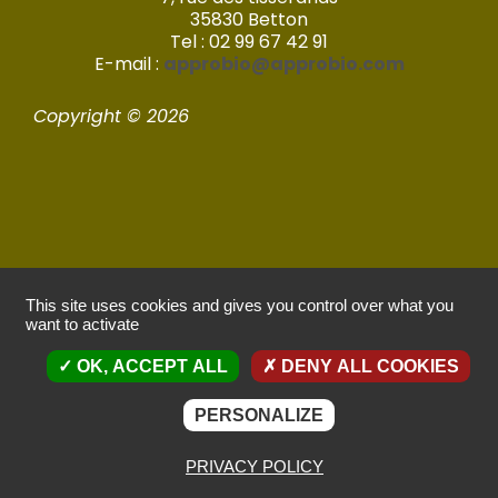
35830 Betton
Tel : 02 99 67 42 91
E-mail :
approbio@approbio.com
Copyright © 2026
Mentions légales
This site uses cookies and gives you control over what you
want to activate
Politique de confidentialité
OK, ACCEPT ALL
DENY ALL COOKIES
Réalisé par Imagic – 2022
PERSONALIZE
PRIVACY POLICY