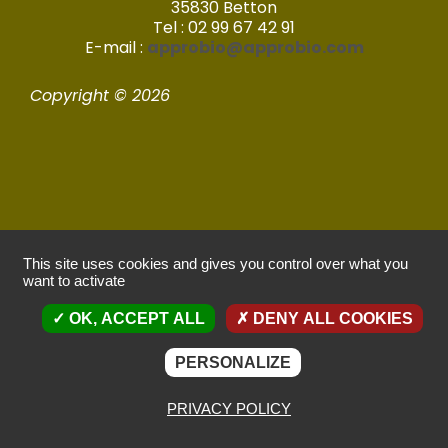
35830 Betton
Tel : 02 99 67 42 91
E-mail :
approbio@approbio.com
Copyright © 2026
Mentions légales
This site uses cookies and gives you control over what you
want to activate
Politique de confidentialité
OK, ACCEPT ALL
DENY ALL COOKIES
Réalisé par Imagic – 2022
PERSONALIZE
PRIVACY POLICY