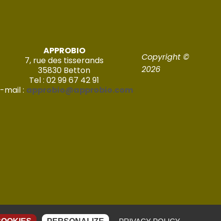
APPROBIO
Copyright ©
7, rue des tisserands
2026
35830 Betton
Tel : 02 99 67 42 91
-mail :
approbio@approbio.com
Réalisé par Imagic – 2022