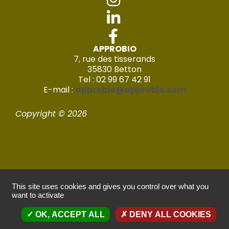
APPROBIO
7, rue des tisserands
35830 Betton
Tel : 02 99 67 42 91
E-mail :
approbio@approbio.com
Copyright © 2026
This site uses cookies and gives you control over what you
want to activate
Mentions légales
OK, ACCEPT ALL
DENY ALL COOKIES
Politique de confidentialité